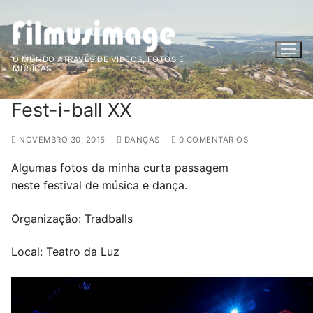
Saltar
para
conteúdo
O MUNDO ATRAVÉS DE VIDEOS, FOTOS E
MÚSICAS
Fest-i-ball XX
NOVEMBRO 30, 2015
DANÇAS
0 COMENTÁRIOS
Algumas fotos da minha curta passagem
neste festival de música e dança.
Organização: Tradballs
Local: Teatro da Luz