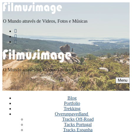
Saltar
Menu
Fechar
para
conteúdo
O Mundo através de Videos, Fotos e Músicas
O Mundo através de Videos, Fotos e Músicas
Menu
Blog
Portfolio
Trekking
Overunpavedland
Tracks Off-Road
Tacks Portugal
Tracks Espanha