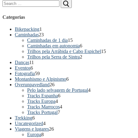
Pesquisar
por:
Categorias
Bikepacking
1
Caminhadas
23
Caminhadas de 1 dia
15
Caminhadas em autonomia
6
Trilhos pela Arrábida e Cabo Espichel
15
Trilhos pela Serra de Sintra
2
Danças
11
Eventos
6
Fotografia
59
Montanhismo e Alpinismo
6
Overunpavedland
26
Pelo lado selvagem de Portugal
4
Tracks Espanha
6
Tracks Europa
4
Tracks Marrocos
4
Tracks Portugal
7
Trekking
6
Uncategorized
4
Viagens e lugares
26
Europa
8