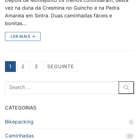
vez na duna da Cresmina no Guincho e na Pedra
Amarela em Sintra. Duas caminhadas fáceis e
bonitas…
LER MAIS →
Paginação
1
2
3
SEGUINTE
dos
conteúdos
Pesquisar
por:
CATEGORIAS
Bikepacking
1
Caminhadas
23