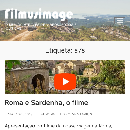
Saltar
para
conteúdo
O MUNDO ATRAVÉS DE VIDEOS, FOTOS E
MÚSICAS
Etiqueta:
a7s
Roma e Sardenha, o filme
MAIO 20, 2018
EUROPA
2 COMENTÁRIOS
Apresentação do filme da nossa viagem a Roma,