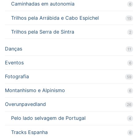
Caminhadas em autonomia
6
Trilhos pela Arrábida e Cabo Espichel
15
Trilhos pela Serra de Sintra
2
Danças
11
Eventos
6
Fotografia
59
Montanhismo e Alpinismo
6
Overunpavedland
26
Pelo lado selvagem de Portugal
4
Tracks Espanha
6