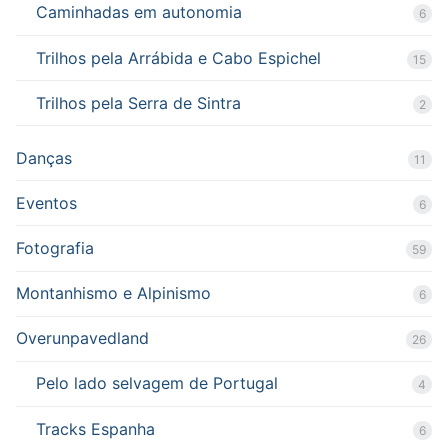
Caminhadas em autonomia
6
Trilhos pela Arrábida e Cabo Espichel
15
Trilhos pela Serra de Sintra
2
Danças
11
Eventos
6
Fotografia
59
Montanhismo e Alpinismo
6
Overunpavedland
26
Pelo lado selvagem de Portugal
4
Tracks Espanha
6