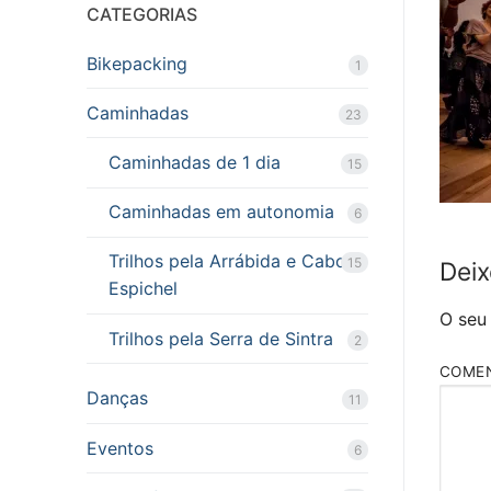
CATEGORIAS
Bikepacking
1
Caminhadas
23
Caminhadas de 1 dia
15
Caminhadas em autonomia
6
Trilhos pela Arrábida e Cabo
15
Deix
Espichel
O seu
Trilhos pela Serra de Sintra
2
COME
Danças
11
Eventos
6