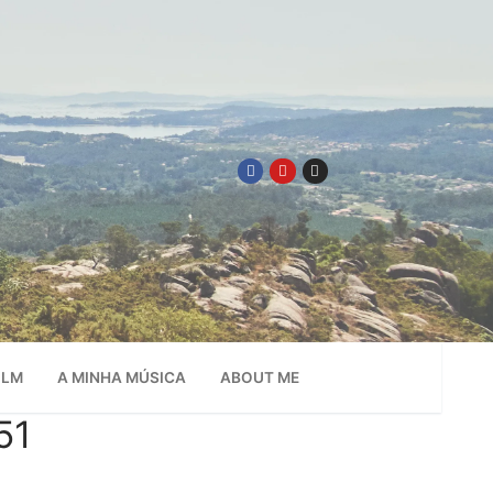
ILM
A MINHA MÚSICA
ABOUT ME
51