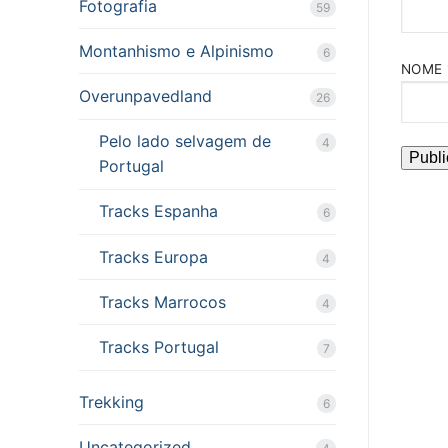
Fotografia
59
Montanhismo e Alpinismo
6
NOME
Overunpavedland
26
Pelo lado selvagem de
4
Portugal
Tracks Espanha
6
Tracks Europa
4
Tracks Marrocos
4
Tracks Portugal
7
Trekking
6
Uncategorized