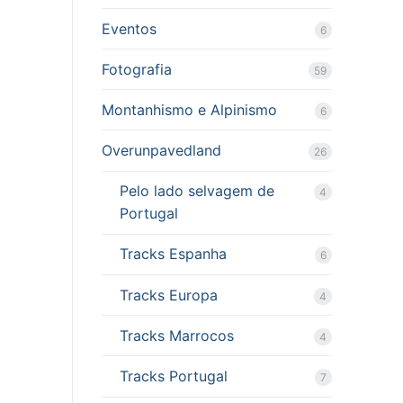
Eventos
6
Fotografia
59
Montanhismo e Alpinismo
6
Overunpavedland
26
Pelo lado selvagem de
4
Portugal
Tracks Espanha
6
Tracks Europa
4
Tracks Marrocos
4
Tracks Portugal
7