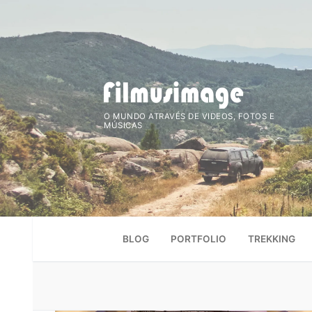
Saltar
para
conteúdo
O MUNDO ATRAVÉS DE VIDEOS, FOTOS E
MÚSICAS
BLOG
PORTFOLIO
TREKKING