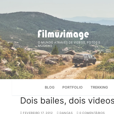
Saltar
para
conteúdo
O MUNDO ATRAVÉS DE VIDEOS, FOTOS E
MÚSICAS
BLOG
PORTFOLIO
TREKKING
Dois bailes, dois video
FEVEREIRO 17, 2012
DANÇAS
0 COMENTÁRIOS