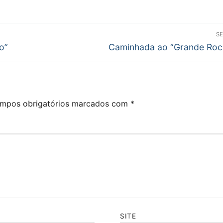
S
Next
o”
Caminhada ao “Grande Roc
post:
mpos obrigatórios marcados com
*
SITE