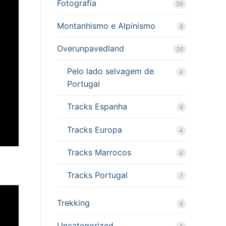
Fotografia
59
Montanhismo e Alpinismo
6
Overunpavedland
26
Pelo lado selvagem de
4
Portugal
Tracks Espanha
6
Tracks Europa
4
Tracks Marrocos
4
Tracks Portugal
7
Trekking
6
Uncategorized