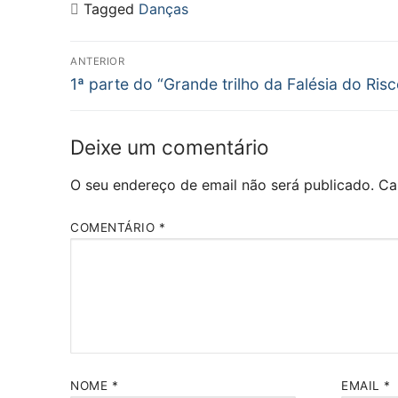
Tagged
Danças
Navegação
ANTERIOR
Previous
de
1ª parte do “Grande trilho da Falésia do Risc
post:
artigos
Deixe um comentário
O seu endereço de email não será publicado.
Ca
COMENTÁRIO
*
NOME
*
EMAIL
*