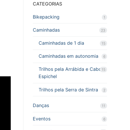
CATEGORIAS
Bikepacking
1
Caminhadas
23
Caminhadas de 1 dia
15
Caminhadas em autonomia
6
Trilhos pela Arrábida e Cabo
15
Espichel
Trilhos pela Serra de Sintra
2
Danças
11
Eventos
6