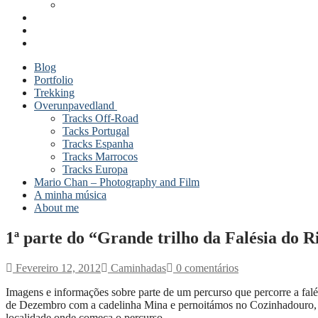
Blog
Portfolio
Trekking
Overunpavedland
Tracks Off-Road
Tacks Portugal
Tracks Espanha
Tracks Marrocos
Tracks Europa
Mario Chan – Photography and Film
A minha música
About me
1ª parte do “Grande trilho da Falésia do R
Fevereiro 12, 2012
Caminhadas
0 comentários
Imagens e informações sobre parte de um percurso que percorre a falés
de Dezembro com a cadelinha Mina e pernoitámos no Cozinhadouro, ao p
localidade onde começa o percurso.