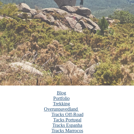
Blog
Portfolio
Trekking
Overunpavedland
Tracks Off-Road
Tacks Portugal
Tracks Espanha
Tracks Marrocos