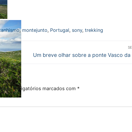
tanhismo
,
montejunto
,
Portugal
,
sony
,
trekking
S
Next
odão
Um breve olhar sobre a ponte Vasco d
post:
mpos obrigatórios marcados com
*