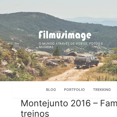
Saltar
para
conteúdo
O MUNDO ATRAVÉS DE VIDEOS, FOTOS E
MÚSICAS
BLOG
PORTFOLIO
TREKKING
Montejunto 2016 – Fam
treinos