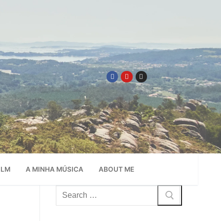
ILM
A MINHA MÚSICA
ABOUT ME
Pesquisar
por: