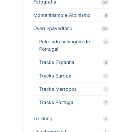
Fotografia
59
Montanhismo e Alpinismo
6
Overunpavedland
26
Pelo lado selvagem de
4
Portugal
Tracks Espanha
6
Tracks Europa
4
Tracks Marrocos
4
Tracks Portugal
7
Trekking
6
Uncategorized