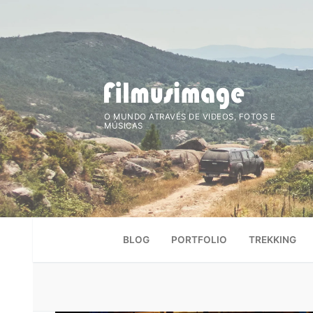
Saltar
para
conteúdo
O MUNDO ATRAVÉS DE VIDEOS, FOTOS E
MÚSICAS
BLOG
PORTFOLIO
TREKKING