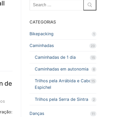
ll
Pesquisar
por:
CATEGORIAS
Bikepacking
1
Caminhadas
23
Caminhadas de 1 dia
15
Caminhadas em autonomia
6
Trilhos pela Arrábida e Cabo
15
n de
Espichel
Trilhos pela Serra de Sintra
2
IOS
uração:
Danças
11