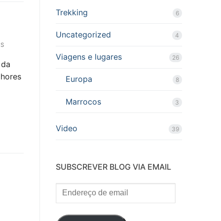
Trekking
6
Uncategorized
4
OS
Viagens e lugares
26
 da
lhores
Europa
8
Marrocos
3
Video
39
SUBSCREVER BLOG VIA EMAIL
Endereço
de
email