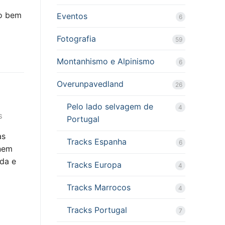
to bem
Eventos
6
Fotografia
59
Montanhismo e Alpinismo
6
Overunpavedland
26
Pelo lado selvagem de
4
S
Portugal
as
Tracks Espanha
6
 nem
ida e
Tracks Europa
4
Tracks Marrocos
4
Tracks Portugal
7