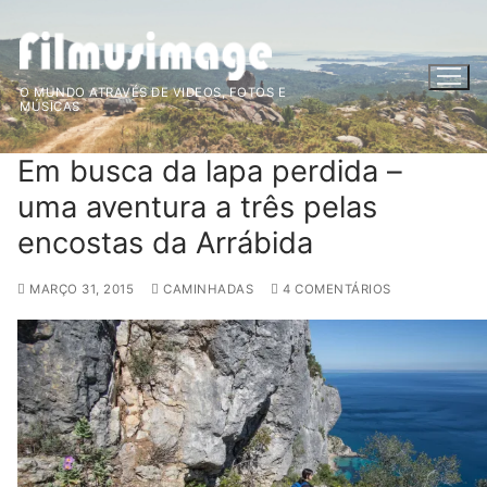
Saltar
para
conteúdo
O MUNDO ATRAVÉS DE VIDEOS, FOTOS E
MÚSICAS
Em busca da lapa perdida –
uma aventura a três pelas
encostas da Arrábida
MARÇO 31, 2015
CAMINHADAS
4 COMENTÁRIOS