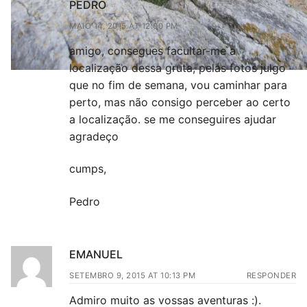
PEDRO
MAIO 14, 2015 AT 12:00 PM
RESPONDER
amigo, consegues facultar-me a
localização dessa gruta, pelas fotos julgo
que no fim de semana, vou caminhar para
perto, mas não consigo perceber ao certo
a localização. se me conseguires ajudar
agradeço
cumps,
Pedro
EMANUEL
SETEMBRO 9, 2015 AT 10:13 PM
RESPONDER
Admiro muito as vossas aventuras :).