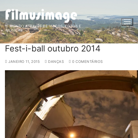
Saltar
para
conteúdo
O MUNDO ATRAVÉS DE VIDEOS, FOTOS E
MÚSICAS
Fest-i-ball outubro 2014
JANEIRO 11, 2015
DANÇAS
0 COMENTÁRIOS