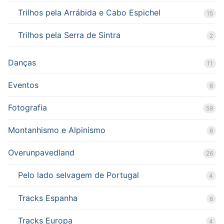
Trilhos pela Arrábida e Cabo Espichel
15
Trilhos pela Serra de Sintra
2
Danças
11
Eventos
6
Fotografia
59
Montanhismo e Alpinismo
6
Overunpavedland
26
Pelo lado selvagem de Portugal
4
Tracks Espanha
6
Tracks Europa
4