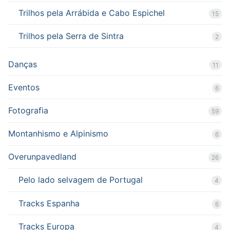
Trilhos pela Arrábida e Cabo Espichel
15
Trilhos pela Serra de Sintra
2
Danças
11
Eventos
6
Fotografia
59
Montanhismo e Alpinismo
6
Overunpavedland
26
Pelo lado selvagem de Portugal
4
Tracks Espanha
6
Tracks Europa
4