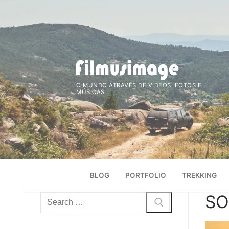
Saltar
para
conteúdo
O MUNDO ATRAVÉS DE VIDEOS, FOTOS E
MÚSICAS
BLOG
PORTFOLIO
TREKKING
SO
Pesquisar
por: