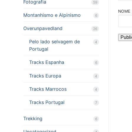
Fotografia
59
NOME
Montanhismo e Alpinismo
6
Overunpavedland
26
Pelo lado selvagem de
4
Portugal
Tracks Espanha
6
Tracks Europa
4
Tracks Marrocos
4
Tracks Portugal
7
Trekking
6
Uncategorized