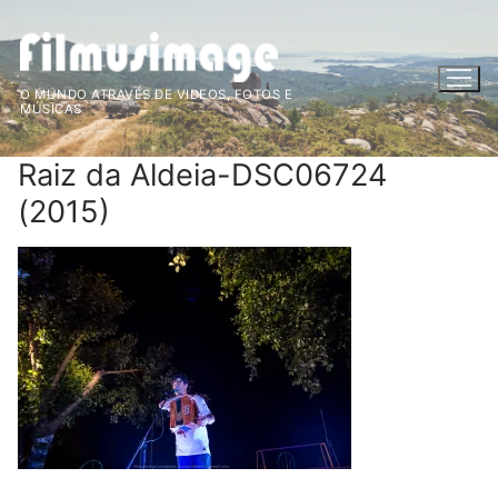
Saltar
para
conteúdo
O MUNDO ATRAVÉS DE VIDEOS, FOTOS E
MÚSICAS
Raiz da Aldeia-DSC06724
(2015)