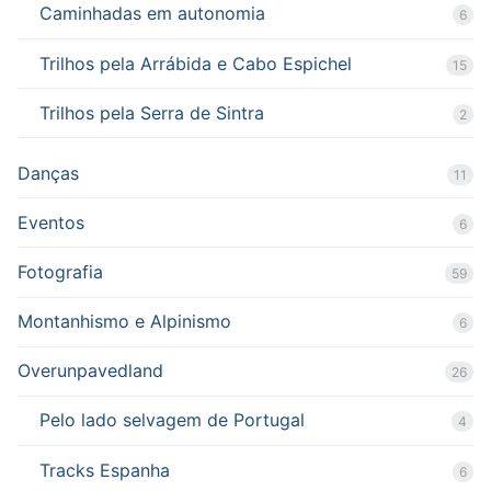
Caminhadas em autonomia
6
Trilhos pela Arrábida e Cabo Espichel
15
Trilhos pela Serra de Sintra
2
Danças
11
Eventos
6
Fotografia
59
Montanhismo e Alpinismo
6
Overunpavedland
26
Pelo lado selvagem de Portugal
4
Tracks Espanha
6