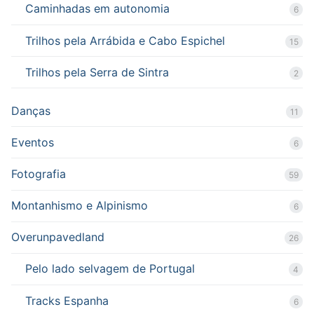
Caminhadas em autonomia
6
Trilhos pela Arrábida e Cabo Espichel
15
Trilhos pela Serra de Sintra
2
Danças
11
Eventos
6
Fotografia
59
Montanhismo e Alpinismo
6
Overunpavedland
26
Pelo lado selvagem de Portugal
4
Tracks Espanha
6