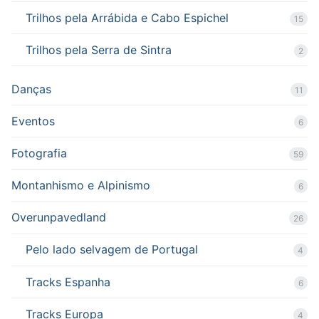
Trilhos pela Arrábida e Cabo Espichel
15
Trilhos pela Serra de Sintra
2
Danças
11
Eventos
6
Fotografia
59
Montanhismo e Alpinismo
6
Overunpavedland
26
Pelo lado selvagem de Portugal
4
Tracks Espanha
6
Tracks Europa
4