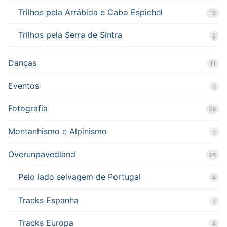
Trilhos pela Arrábida e Cabo Espichel
15
Trilhos pela Serra de Sintra
2
Danças
11
Eventos
6
Fotografia
59
Montanhismo e Alpinismo
6
Overunpavedland
26
Pelo lado selvagem de Portugal
4
Tracks Espanha
6
Tracks Europa
4