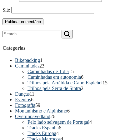
Site
Categorias
Bikepacking
1
Caminhadas
23
Caminhadas de 1 dia
15
Caminhadas em autonomia
6
Trilhos pela Arrábida e Cabo Espichel
15
Trilhos pela Serra de Sintra
2
Danças
11
Eventos
6
Fotografia
59
Montanhismo e Alpinismo
6
Overunpavedland
26
Pelo lado selvagem de Portugal
4
Tracks Espanha
6
Tracks Europa
4
Tracks Marrocos
4