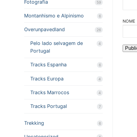
Fotografia
59
Montanhismo e Alpinismo
6
NOME
Overunpavedland
26
Pelo lado selvagem de
4
Portugal
Tracks Espanha
6
Tracks Europa
4
Tracks Marrocos
4
Tracks Portugal
7
Trekking
6
Uncategorized