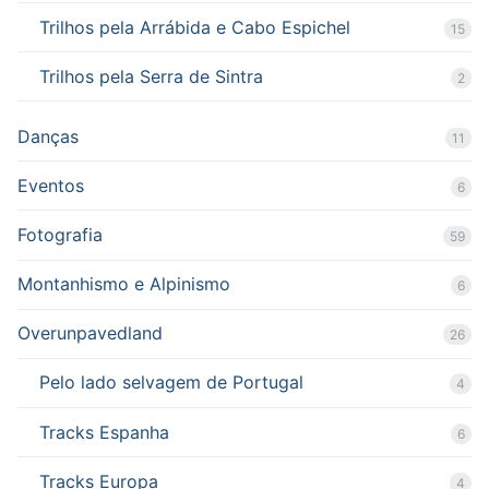
Trilhos pela Arrábida e Cabo Espichel
15
Trilhos pela Serra de Sintra
2
Danças
11
Eventos
6
Fotografia
59
Montanhismo e Alpinismo
6
Overunpavedland
26
Pelo lado selvagem de Portugal
4
Tracks Espanha
6
Tracks Europa
4