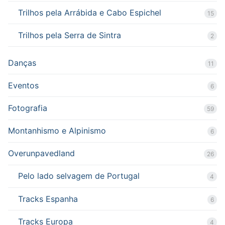
Trilhos pela Arrábida e Cabo Espichel
15
Trilhos pela Serra de Sintra
2
Danças
11
Eventos
6
Fotografia
59
Montanhismo e Alpinismo
6
Overunpavedland
26
Pelo lado selvagem de Portugal
4
Tracks Espanha
6
Tracks Europa
4