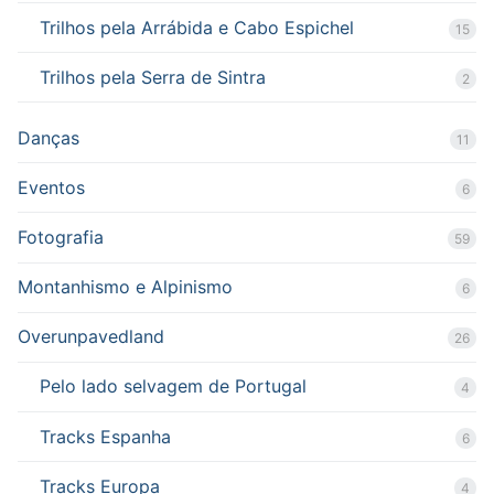
Trilhos pela Arrábida e Cabo Espichel
15
Trilhos pela Serra de Sintra
2
Danças
11
Eventos
6
Fotografia
59
Montanhismo e Alpinismo
6
Overunpavedland
26
Pelo lado selvagem de Portugal
4
Tracks Espanha
6
Tracks Europa
4