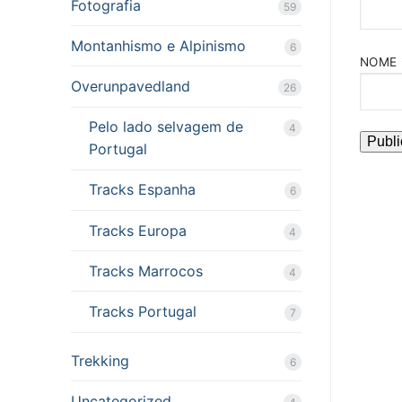
Fotografia
59
Montanhismo e Alpinismo
6
NOME
Overunpavedland
26
Pelo lado selvagem de
4
Portugal
Tracks Espanha
6
Tracks Europa
4
Tracks Marrocos
4
Tracks Portugal
7
Trekking
6
Uncategorized