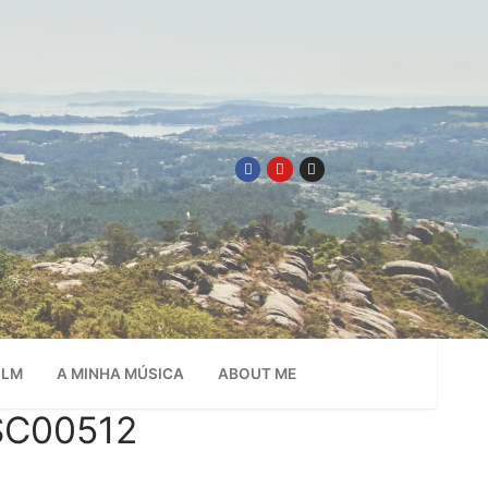
ILM
A MINHA MÚSICA
ABOUT ME
DSC00512