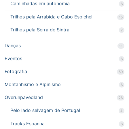
Caminhadas em autonomia
6
Trilhos pela Arrábida e Cabo Espichel
15
Trilhos pela Serra de Sintra
2
Danças
11
Eventos
6
Fotografia
59
Montanhismo e Alpinismo
6
Overunpavedland
26
Pelo lado selvagem de Portugal
4
Tracks Espanha
6