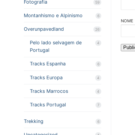
Fotografia
59
Montanhismo e Alpinismo
6
NOME
Overunpavedland
26
Pelo lado selvagem de
4
Portugal
Tracks Espanha
6
Tracks Europa
4
Tracks Marrocos
4
Tracks Portugal
7
Trekking
6
Uncategorized