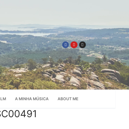
ILM
A MINHA MÚSICA
ABOUT ME
DSC00491