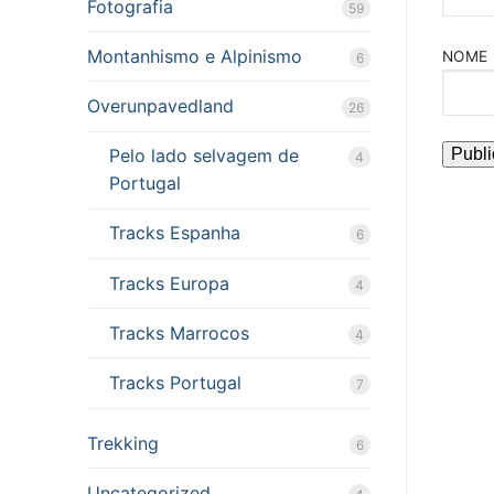
Fotografia
59
Montanhismo e Alpinismo
NOME
6
Overunpavedland
26
Pelo lado selvagem de
4
Portugal
Tracks Espanha
6
Tracks Europa
4
Tracks Marrocos
4
Tracks Portugal
7
Trekking
6
Uncategorized