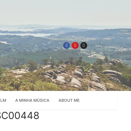
ILM
A MINHA MÚSICA
ABOUT ME
DSC00448