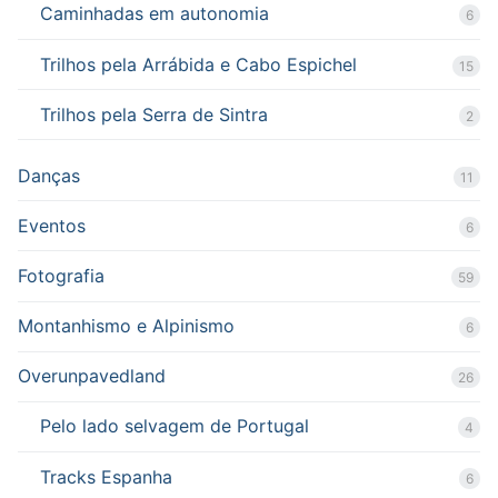
Caminhadas em autonomia
6
Trilhos pela Arrábida e Cabo Espichel
15
Trilhos pela Serra de Sintra
2
Danças
11
Eventos
6
Fotografia
59
Montanhismo e Alpinismo
6
Overunpavedland
26
Pelo lado selvagem de Portugal
4
Tracks Espanha
6