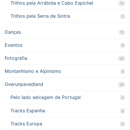
Trilhos pela Arrábida e Cabo Espichel
15
Trilhos pela Serra de Sintra
2
Danças
11
Eventos
6
Fotografia
59
Montanhismo e Alpinismo
6
Overunpavedland
26
Pelo lado selvagem de Portugal
4
Tracks Espanha
6
Tracks Europa
4