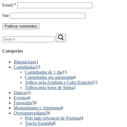
Email
*
Site
Pesquisar
por:
Categorias
Bikepacking
1
Caminhadas
23
Caminhadas de 1 dia
15
Caminhadas em autonomia
6
Trilhos pela Arrábida e Cabo Espichel
15
Trilhos pela Serra de Sintra
2
Danças
11
Eventos
6
Fotografia
59
Montanhismo e Alpinismo
6
Overunpavedland
26
Pelo lado selvagem de Portugal
4
Tracks Espanha
6