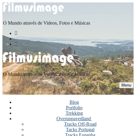
Saltar
Menu
Fechar
para
conteúdo
O Mundo através de Videos, Fotos e Músicas
O Mundo através de Videos, Fotos e Músicas
Menu
Blog
Portfolio
Trekking
Overunpavedland
Tracks Off-Road
Tacks Portugal
Tracks Espanha