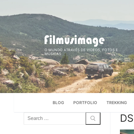
Saltar
para
conteúdo
O MUNDO ATRAVÉS DE VIDEOS, FOTOS E
MÚSICAS
BLOG
PORTFOLIO
TREKKING
DS
Pesquisar
por: