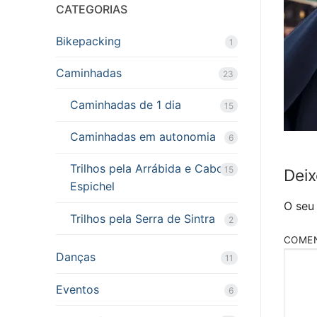
CATEGORIAS
Bikepacking
1
Caminhadas
23
Caminhadas de 1 dia
15
Caminhadas em autonomia
6
Trilhos pela Arrábida e Cabo
15
Deix
Espichel
O seu
Trilhos pela Serra de Sintra
2
COME
Danças
11
Eventos
6