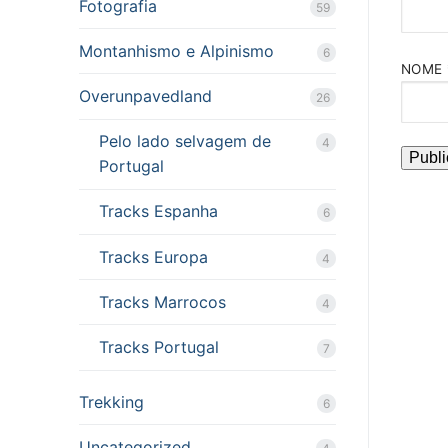
Fotografia
59
Montanhismo e Alpinismo
6
NOME
Overunpavedland
26
Pelo lado selvagem de
4
Portugal
Tracks Espanha
6
Tracks Europa
4
Tracks Marrocos
4
Tracks Portugal
7
Trekking
6
Uncategorized