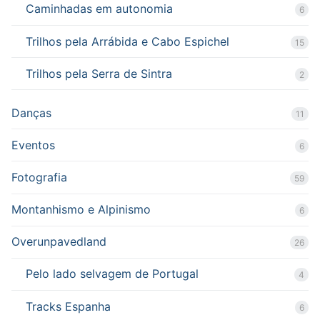
Caminhadas em autonomia
6
Trilhos pela Arrábida e Cabo Espichel
15
Trilhos pela Serra de Sintra
2
Danças
11
Eventos
6
Fotografia
59
Montanhismo e Alpinismo
6
Overunpavedland
26
Pelo lado selvagem de Portugal
4
Tracks Espanha
6