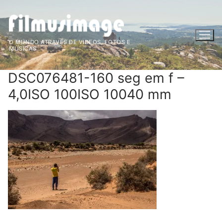
Saltar
para
conteúdo
O MUNDO ATRAVÉS DE VIDEOS, FOTOS E
MÚSICAS
DSC076481-160 seg em f –
4,0ISO 100ISO 10040 mm