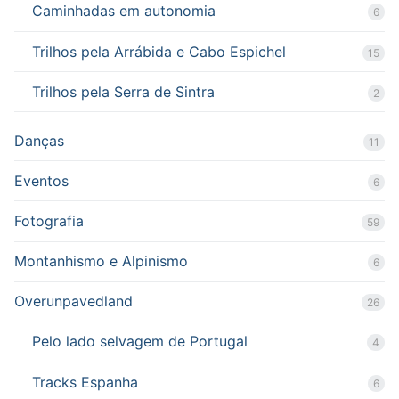
Caminhadas em autonomia
6
Trilhos pela Arrábida e Cabo Espichel
15
Trilhos pela Serra de Sintra
2
Danças
11
Eventos
6
Fotografia
59
Montanhismo e Alpinismo
6
Overunpavedland
26
Pelo lado selvagem de Portugal
4
Tracks Espanha
6