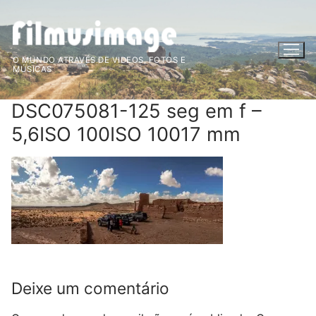
Saltar
para
conteúdo
O MUNDO ATRAVÉS DE VIDEOS, FOTOS E
MÚSICAS
DSC075081-125 seg em f –
5,6ISO 100ISO 10017 mm
Deixe um comentário