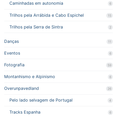
Caminhadas em autonomia
6
Trilhos pela Arrábida e Cabo Espichel
15
Trilhos pela Serra de Sintra
2
Danças
11
Eventos
6
Fotografia
59
Montanhismo e Alpinismo
6
Overunpavedland
26
Pelo lado selvagem de Portugal
4
Tracks Espanha
6