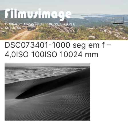
Saltar
para
conteúdo
O MUNDO ATRAVÉS DE VIDEOS, FOTOS E
MÚSICAS
DSC073401-1000 seg em f –
4,0ISO 100ISO 10024 mm