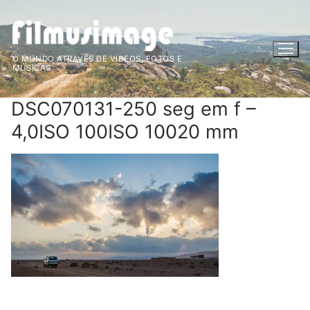
Saltar
para
conteúdo
O MUNDO ATRAVÉS DE VIDEOS, FOTOS E
MÚSICAS
DSC070131-250 seg em f –
4,0ISO 100ISO 10020 mm