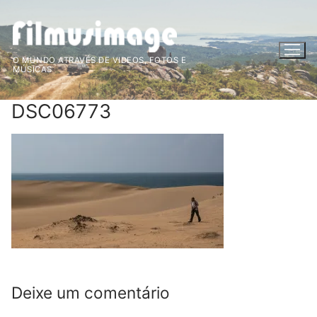
Saltar
para
conteúdo
O MUNDO ATRAVÉS DE VIDEOS, FOTOS E
MÚSICAS
DSC06773
Deixe um comentário