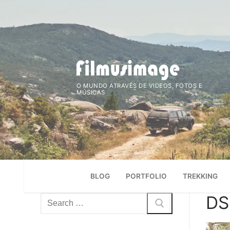
Saltar
para
conteúdo
O MUNDO ATRAVÉS DE VIDEOS, FOTOS E
MÚSICAS
BLOG
PORTFOLIO
TREKKING
DS
Pesquisar
por: