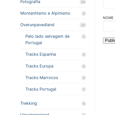
Fotografia
59
Montanhismo e Alpinismo
6
NOME
Overunpavedland
26
Pelo lado selvagem de
4
Portugal
Tracks Espanha
6
Tracks Europa
4
Tracks Marrocos
4
Tracks Portugal
7
Trekking
6
Uncategorized