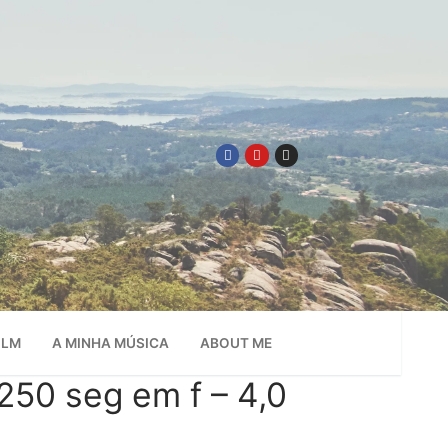
ILM
A MINHA MÚSICA
ABOUT ME
0 seg em f – 4,0