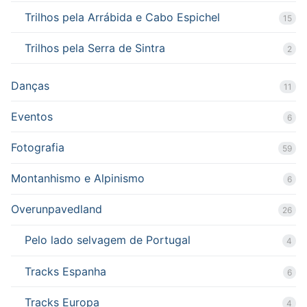
Trilhos pela Arrábida e Cabo Espichel
15
Trilhos pela Serra de Sintra
2
Danças
11
Eventos
6
Fotografia
59
Montanhismo e Alpinismo
6
Overunpavedland
26
Pelo lado selvagem de Portugal
4
Tracks Espanha
6
Tracks Europa
4