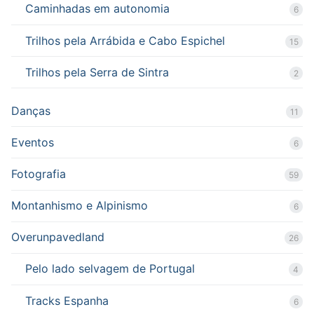
Caminhadas em autonomia
6
Trilhos pela Arrábida e Cabo Espichel
15
Trilhos pela Serra de Sintra
2
Danças
11
Eventos
6
Fotografia
59
Montanhismo e Alpinismo
6
Overunpavedland
26
Pelo lado selvagem de Portugal
4
Tracks Espanha
6