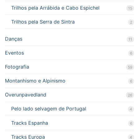
Trilhos pela Arrábida e Cabo Espichel
15
Trilhos pela Serra de Sintra
2
Danças
11
Eventos
6
Fotografia
59
Montanhismo e Alpinismo
6
Overunpavedland
26
Pelo lado selvagem de Portugal
4
Tracks Espanha
6
Tracks Europa
4