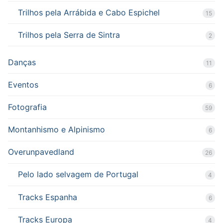
Trilhos pela Arrábida e Cabo Espichel
15
Trilhos pela Serra de Sintra
2
Danças
11
Eventos
6
Fotografia
59
Montanhismo e Alpinismo
6
Overunpavedland
26
Pelo lado selvagem de Portugal
4
Tracks Espanha
6
Tracks Europa
4