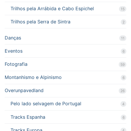
Trilhos pela Arrábida e Cabo Espichel
15
Trilhos pela Serra de Sintra
2
Danças
11
Eventos
6
Fotografia
59
Montanhismo e Alpinismo
6
Overunpavedland
26
Pelo lado selvagem de Portugal
4
Tracks Espanha
6
Tracks Europa
4