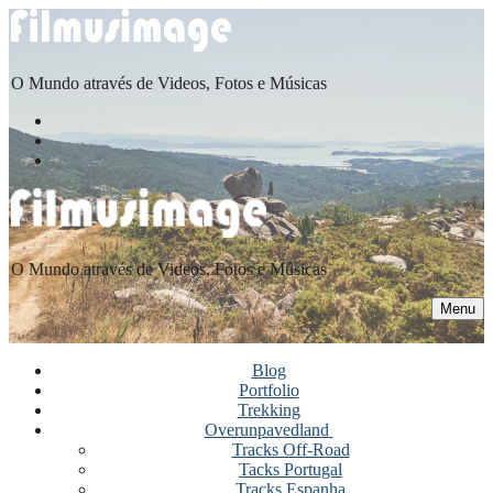
Saltar
Menu
Fechar
para
conteúdo
O Mundo através de Videos, Fotos e Músicas
O Mundo através de Videos, Fotos e Músicas
Menu
Blog
Portfolio
Trekking
Overunpavedland
Tracks Off-Road
Tacks Portugal
Tracks Espanha