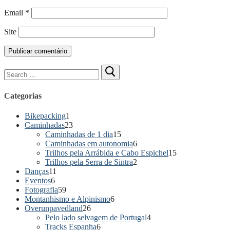
Email
*
Site
Pesquisar
por:
Categorias
Bikepacking
1
Caminhadas
23
Caminhadas de 1 dia
15
Caminhadas em autonomia
6
Trilhos pela Arrábida e Cabo Espichel
15
Trilhos pela Serra de Sintra
2
Danças
11
Eventos
6
Fotografia
59
Montanhismo e Alpinismo
6
Overunpavedland
26
Pelo lado selvagem de Portugal
4
Tracks Espanha
6