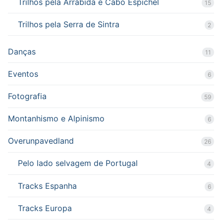
Trilhos pela Arrábida e Cabo Espichel
15
Trilhos pela Serra de Sintra
2
Danças
11
Eventos
6
Fotografia
59
Montanhismo e Alpinismo
6
Overunpavedland
26
Pelo lado selvagem de Portugal
4
Tracks Espanha
6
Tracks Europa
4