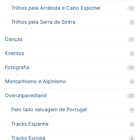
Trilhos pela Arrábida e Cabo Espichel
15
Trilhos pela Serra de Sintra
2
Danças
11
Eventos
6
Fotografia
59
Montanhismo e Alpinismo
6
Overunpavedland
26
Pelo lado selvagem de Portugal
4
Tracks Espanha
6
Tracks Europa
4