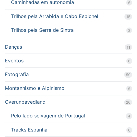
Caminhadas em autonomia
6
Trilhos pela Arrábida e Cabo Espichel
15
Trilhos pela Serra de Sintra
2
Danças
11
Eventos
6
Fotografia
59
Montanhismo e Alpinismo
6
Overunpavedland
26
Pelo lado selvagem de Portugal
4
Tracks Espanha
6