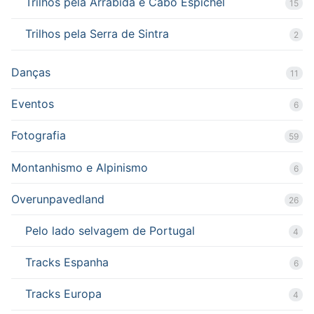
Trilhos pela Arrábida e Cabo Espichel
15
Trilhos pela Serra de Sintra
2
Danças
11
Eventos
6
Fotografia
59
Montanhismo e Alpinismo
6
Overunpavedland
26
Pelo lado selvagem de Portugal
4
Tracks Espanha
6
Tracks Europa
4