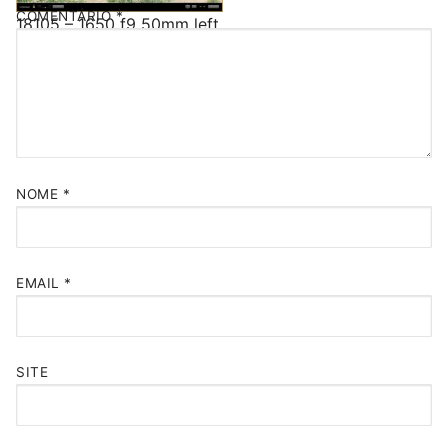
COMENTÁRIO
*
18105 – 1650 f9 50mm left
NOME
*
EMAIL
*
SITE